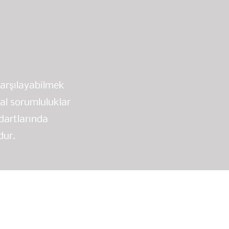
karşılayabilmek
yal sorumluluklar
ndartlarında
dur.